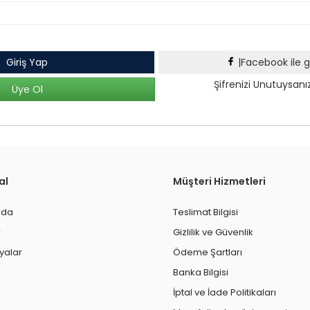
Giriş Yap
|Facebook ile g
Şifrenizi Unutuysanı
Üye Ol
al
Müşteri Hizmetleri
zda
Teslimat Bilgisi
r
Gizlilik ve Güvenlik
alar
Ödeme Şartları
Banka Bilgisi
İptal ve İade Politikaları