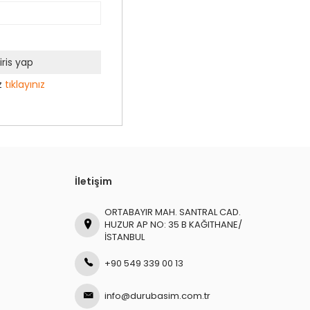
iris yap
z
tıklayınız
İletişim
ORTABAYIR MAH. SANTRAL CAD.
HUZUR AP NO: 35 B KAĞITHANE/
İSTANBUL
+90 549 339 00 13
info@durubasim.com.tr